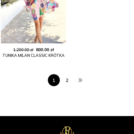
Pierwotna
Aktualna
800.00
zł
1,200.00
zł
TUNIKA MILAN CLASSIC KRÓTKA
cena
cena
wynosiła:
wynosi:
1,200.00 zł.
800.00 zł.
1
2