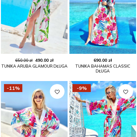
Pierwotna
Aktualna
490.00
zł
690.00
zł
650.00
zł
TUNIKA ARUBA GLAMOUR DŁUGA
TUNIKA BAHAMAS CLASSIC
cena
cena
DŁUGA
wynosiła:
wynosi:
650.00 zł.
490.00 zł.
-11%
-9%