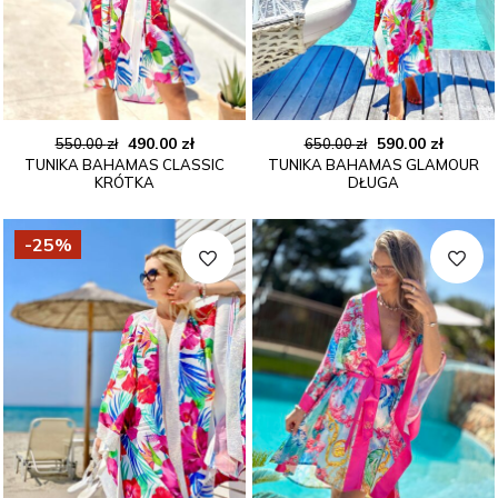
Pierwotna
Aktualna
Pierwotna
Aktual
490.00
zł
590.00
zł
550.00
zł
650.00
zł
TUNIKA BAHAMAS CLASSIC
TUNIKA BAHAMAS GLAMOUR
cena
cena
cena
cena
KRÓTKA
DŁUGA
wynosiła:
wynosi:
wynosiła:
wynosi
550.00 zł.
490.00 zł.
650.00 zł.
590.00 
-25%