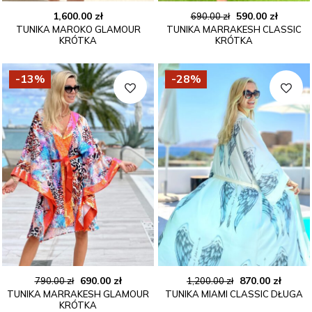
Pierwotna
Aktual
1,600.00
zł
590.00
zł
690.00
zł
TUNIKA MAROKO GLAMOUR
TUNIKA MARRAKESH CLASSIC
cena
cena
KRÓTKA
KRÓTKA
wynosiła:
wynosi
690.00 zł.
590.00 
-13%
-28%
Pierwotna
Aktualna
Pierwotna
Aktua
690.00
zł
870.00
zł
790.00
zł
1,200.00
zł
TUNIKA MARRAKESH GLAMOUR
TUNIKA MIAMI CLASSIC DŁUGA
cena
cena
cena
cena
KRÓTKA
wynosiła:
wynosi:
wynosiła:
wynos