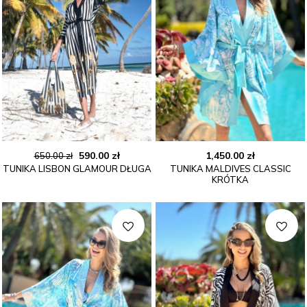
Pierwotna
Aktualna
590.00
zł
1,450.00
zł
650.00
zł
TUNIKA LISBON GLAMOUR DŁUGA
TUNIKA MALDIVES CLASSIC
cena
cena
KRÓTKA
wynosiła:
wynosi:
650.00 zł.
590.00 zł.