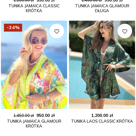
TUNIKA JAMAICA CLASSIC
TUNIKA JAMAICA GLAMOUR
cena
cena
cena
cena
KRÓTKA
DŁUGA
wynosiła:
wynosi:
wynosiła:
wynos
1,200.00 zł.
950.00 zł.
1,450.00 zł.
990.00 
-34%
Pierwotna
Aktualna
950.00
zł
1,200.00
zł
1,450.00
zł
TUNIKA JAMAICA GLAMOUR
TUNIKA LAOS CLASSIC KRÓTKA
cena
cena
KRÓTKA
wynosiła:
wynosi:
1,450.00 zł.
950.00 zł.