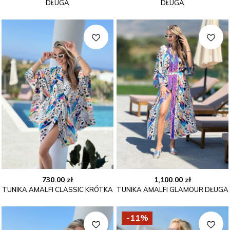
DŁUGA
DŁUGA
wynosiła:
wynosi:
wynosiła:
wynosi
690.00 zł.
490.00 zł.
790.00 zł.
490.00 
730.00
zł
1,100.00
zł
TUNIKA AMALFI CLASSIC KRÓTKA
TUNIKA AMALFI GLAMOUR DŁUGA
-11%