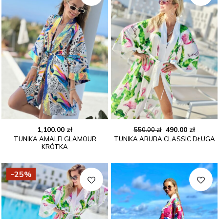
Pierwotna
Aktual
1,100.00
zł
490.00
zł
550.00
zł
TUNIKA AMALFI GLAMOUR
TUNIKA ARUBA CLASSIC DŁUGA
cena
cena
KRÓTKA
wynosiła:
wynosi
550.00 zł.
490.00 
-25%