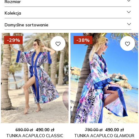
Rozmiar
Kolekcja
Domyślne sortowanie
-29%
-38%
Pierwotna
Aktualna
Pierwotna
Aktual
490.00
zł
490.00
zł
690.00
zł
790.00
zł
TUNIKA ACAPULCO CLASSIC
TUNIKA ACAPULCO GLAMOUR
cena
cena
cena
cena