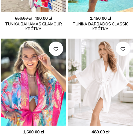
Pierwotna
Aktualna
490.00
zł
1,450.00
zł
650.00
zł
TUNIKA BAHAMAS GLAMOUR
TUNIKA BARBADOS CLASSIC
cena
cena
KRÓTKA
KRÓTKA
wynosiła:
wynosi:
650.00 zł.
490.00 zł.
1,600.00
zł
480.00
zł