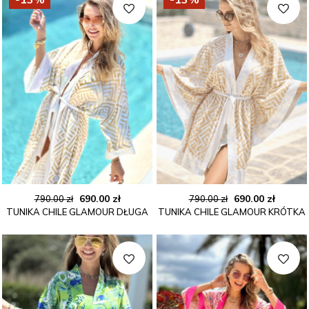
Pierwotna
Aktualna
Pierwotna
Aktual
690.00
zł
690.00
zł
790.00
zł
790.00
zł
TUNIKA CHILE GLAMOUR DŁUGA
TUNIKA CHILE GLAMOUR KRÓTKA
cena
cena
cena
cena
wynosiła:
wynosi:
wynosiła:
wynosi
790.00 zł.
690.00 zł.
790.00 zł.
690.00 