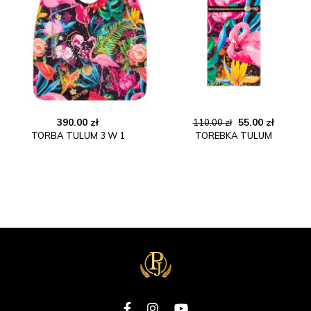
Pierwotna
Aktual
390.00
zł
55.00
zł
110.00
zł
TORBA TULUM 3 W 1
TOREBKA TULUM
cena
cena
wynosiła:
wynosi:
110.00 zł.
55.00 zł