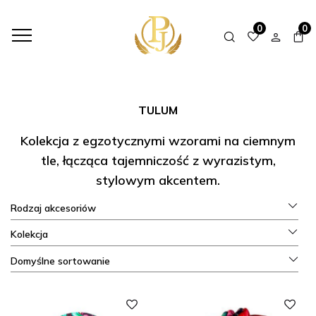
HOME
SHOP
KOLEKCJE
TULUM
0
0
TULUM
Kolekcja z egzotycznymi wzorami na ciemnym
tle, łącząca tajemniczość z wyrazistym,
stylowym akcentem.
Rodzaj akcesoriów
Kolekcja
Domyślne sortowanie