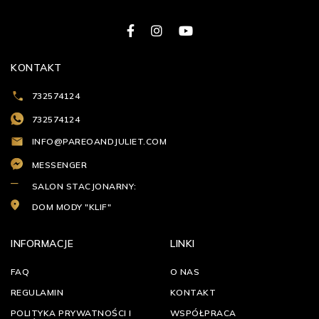
KONTAKT
732574124
732574124
INFO@PAREOANDJULIET.COM
MESSENGER
SALON STACJONARNY:
DOM MODY "KLIF"
INFORMACJE
LINKI
FAQ
O NAS
REGULAMIN
KONTAKT
POLITYKA PRYWATNOŚCI I
WSPÓŁPRACA