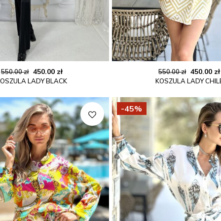
Pierwotna
Aktualna
Pierwot
450.00
zł
450.00
zł
550.00
zł
550.00
zł
KOSZULA LADY BLACK
KOSZULA LADY CHIL
cena
cena
cena
wynosiła:
wynosi:
wynosiła
550.00 zł.
450.00 zł.
550.00 zł
-45%