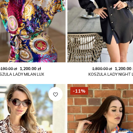
Pierwotna
Aktualna
Pierwot
1,200.00
zł
1,200.00
,190.00
zł
1,800.00
zł
SZULA LADY MILAN LUX
KOSZULA LADY NIGHT 
cena
cena
cena
wynosiła:
wynosi:
wynosiła
2,190.00 zł.
1,200.00 zł.
1,800.00 z
-11%