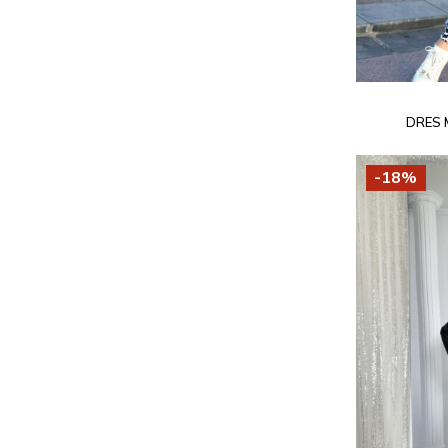
DRES 
-18%