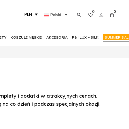
0
0
PLN
Polski
ETY
KOSZULE MĘSKIE
AKCESORIA
P&J LUX – SILK
SUMMER SAL
omplety i dodatki w atrakcyjnych cenach.
na co dzień i podczas specjalnych okazji.