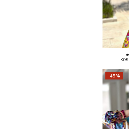
2
KOS
-45%