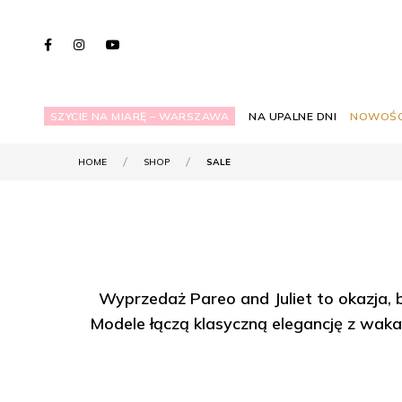
SZYCIE NA MIARĘ – WARSZAWA
NA UPALNE DNI
NOWOŚC
HOME
SHOP
SALE
Wyprzedaż Pareo and Juliet to okazja, b
Modele łączą klasyczną elegancję z wakac