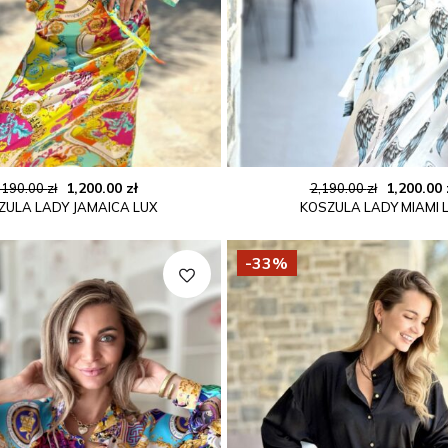
Pierwotna
Aktualna
Pierwot
1,200.00
zł
1,200.00
,190.00
zł
2,190.00
zł
ZULA LADY JAMAICA LUX
KOSZULA LADY MIAMI 
cena
cena
cena
wynosiła:
wynosi:
wynosiła
2,190.00 zł.
1,200.00 zł.
2,190.00 z
-33%