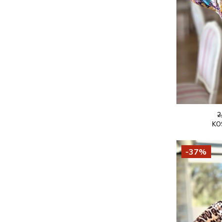
2
KO
-37%