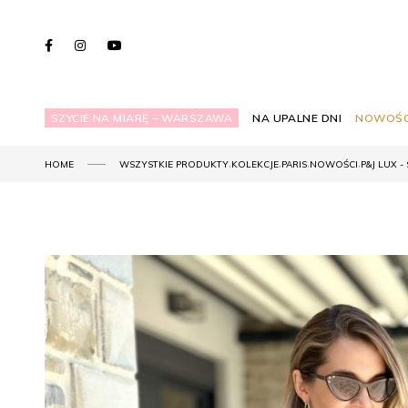
SZYCIE NA MIARĘ – WARSZAWA
NA UPALNE DNI
NOWOŚC
,
,
,
,
HOME
WSZYSTKIE PRODUKTY
KOLEKCJE
PARIS
NOWOŚCI
P&J LUX - 