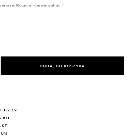
ersize. Rozmiar uniwersalny.
DODAJ DO KOSZYKA
: 1-2 DNI
WROT
UKT
IUM