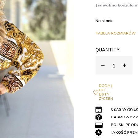
Jedwabna koszula ov
Na stanie
TABELA ROZMIARÓW
QUANTITY
DODAJ
DO
LISTY
ŻYCZEŃ
CZAS WYSYŁKI
DARMOWY Z
POLSKI PROD
JAKOŚĆ PREM