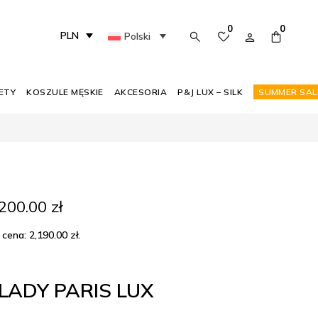
0
0
PLN
Polski
ETY
KOSZULE MĘSKIE
AKCESORIA
P&J LUX – SILK
SUMMER SAL
erwotna
Aktualna
,200.00
zł
na
cena
nosiła:
wynosi:
 cena:
2,190.00
zł
.
190.00 zł.
1,200.00 zł.
LADY PARIS LUX