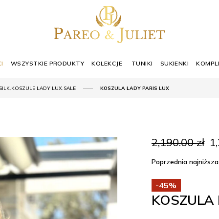
I
WSZYSTKIE PRODUKTY
KOLEKCJE
TUNIKI
SUKIENKI
KOMPL
,
,
SILK
KOSZULE LADY LUX
SALE
KOSZULA LADY PARIS LUX
Pi
2,190.00
zł
1
ce
wy
Poprzednia najniższa
2,
-45%
KOSZULA 