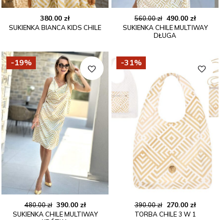
Pierwotna
Aktual
380.00
zł
490.00
zł
560.00
zł
SUKIENKA BIANCA KIDS CHILE
SUKIENKA CHILE MULTIWAY
cena
cena
DŁUGA
wynosiła:
wynosi
560.00 zł.
490.00 
-19%
-31%
Pierwotna
Aktualna
Pierwotna
Aktual
390.00
zł
270.00
zł
480.00
zł
390.00
zł
SUKIENKA CHILE MULTIWAY
TORBA CHILE 3 W 1
cena
cena
cena
cena