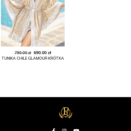
Pierwotna
Aktualna
690.00
zł
790.00
zł
TUNIKA CHILE GLAMOUR KRÓTKA
cena
cena
wynosiła:
wynosi:
790.00 zł.
690.00 zł.