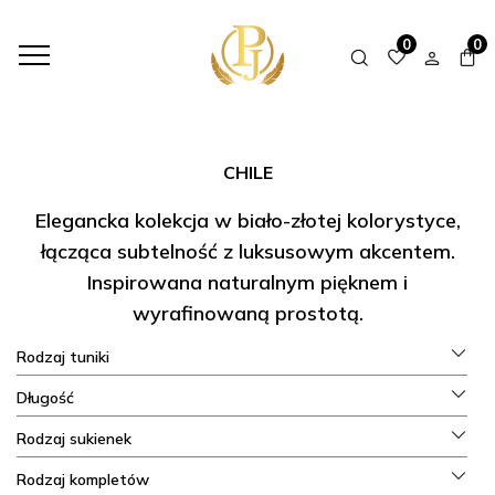
HOME
SHOP
KOLEKCJE
CHILE
0
0
CHILE
Elegancka kolekcja w biało-złotej kolorystyce,
łącząca subtelność z luksusowym akcentem.
Inspirowana naturalnym pięknem i
wyrafinowaną prostotą.
Rodzaj tuniki
Długość
Rodzaj sukienek
Rodzaj kompletów