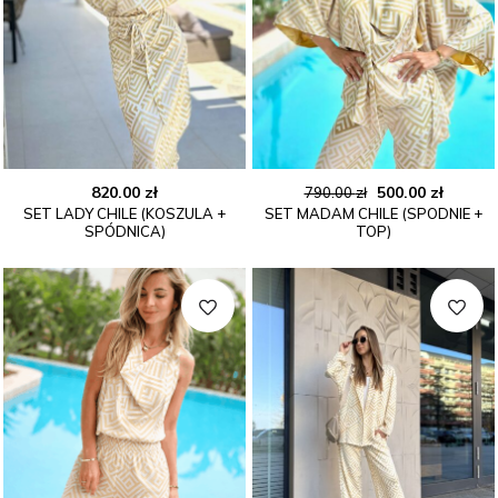
Pierwotna
Aktual
820.00
zł
500.00
zł
790.00
zł
SET LADY CHILE (KOSZULA +
SET MADAM CHILE (SPODNIE +
cena
cena
SPÓDNICA)
TOP)
wynosiła:
wynosi
790.00 zł.
500.00 