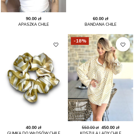
90.00
zł
60.00
zł
APASZKA CHILE
BANDANA CHILE
-18%
Pierwotna
Aktual
40.00
zł
450.00
zł
550.00
zł
GUMKA DO WŁOSÓW CHILE
KOSZULA LADY CHILE
cena
cena