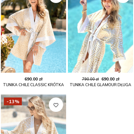
Pierwotna
Aktual
690.00
zł
690.00
zł
790.00
zł
TUNIKA CHILE CLASSIC KRÓTKA
TUNIKA CHILE GLAMOUR DŁUGA
cena
cena
wynosiła:
wynosi
790.00 zł.
690.00 
-13%