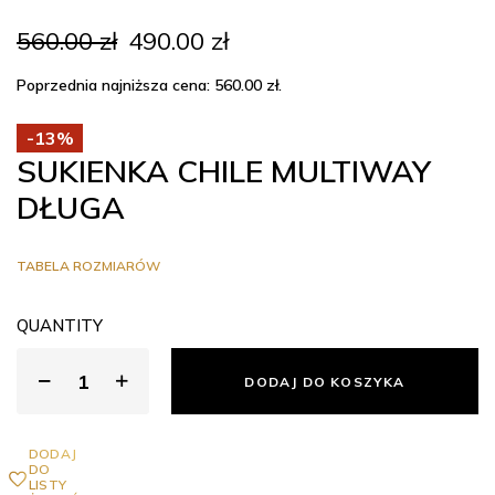
Pierwotna
Aktualna
560.00
zł
490.00
zł
cena
cena
wynosiła:
wynosi:
Poprzednia najniższa cena:
560.00
zł
.
560.00 zł.
490.00 zł.
-13%
SUKIENKA CHILE MULTIWAY
DŁUGA
TABELA ROZMIARÓW
QUANTITY
DODAJ DO KOSZYKA
DODAJ
DO
LISTY