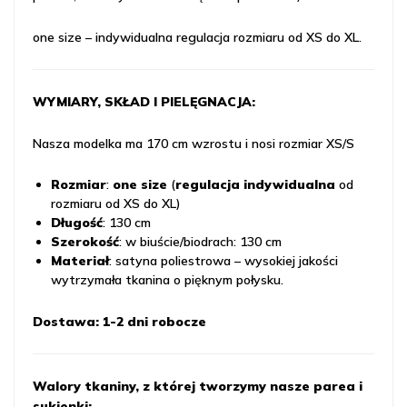
one size – indywidualna regulacja rozmiaru od XS do XL.
WYMIARY, SKŁAD I PIELĘGNACJA:
Nasza modelka ma 170 cm wzrostu i nosi rozmiar XS/S
Rozmiar
:
one size
(
regulacja indywidualna
od
rozmiaru od XS do XL)
Długość
: 130 cm
Szerokość
: w biuście/biodrach: 130 cm
Materiał
: satyna poliestrowa – wysokiej jakości
wytrzymała tkanina o pięknym połysku.
Dostawa: 1-2 dni robocze
Walory tkaniny, z której tworzymy nasze parea i
sukienki: