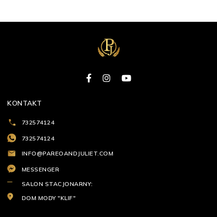
KONTAKT
732574124
732574124
INFO@PAREOANDJULIET.COM
MESSENGER
SALON STACJONARNY:
DOM MODY "KLIF"