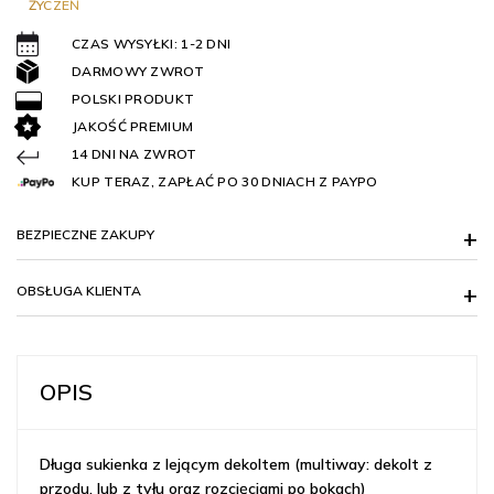
ŻYCZEŃ
CZAS WYSYŁKI: 1-2 DNI
DARMOWY ZWROT
POLSKI PRODUKT
JAKOŚĆ PREMIUM
14 DNI NA ZWROT
KUP TERAZ, ZAPŁAĆ PO 30 DNIACH Z PAYPO
BEZPIECZNE ZAKUPY
OBSŁUGA KLIENTA
OPIS
Długa sukienka z lejącym dekoltem (multiway: dekolt z
przodu, lub z tyłu oraz rozcięciami po bokach)