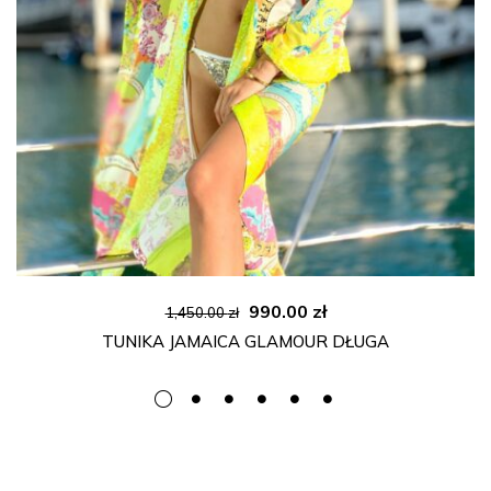
Pierwotna
Aktualna
990.00
zł
1,450.00
zł
cena
cena
TUNIKA JAMAICA GLAMOUR DŁUGA
wynosiła:
wynosi:
1,450.00 zł.
990.00 zł.