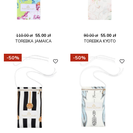
Pierwotna
Aktualna
Pierwotna
Aktualn
55.00
zł
55.00
zł
110.00
zł
90.00
zł
TOREBKA JAMAICA
TOREBKA KYOTO
cena
cena
cena
cena
wynosiła:
wynosi:
wynosiła:
wynosi:
110.00 zł.
55.00 zł.
90.00 zł.
55.00 zł.
-50%
-50%