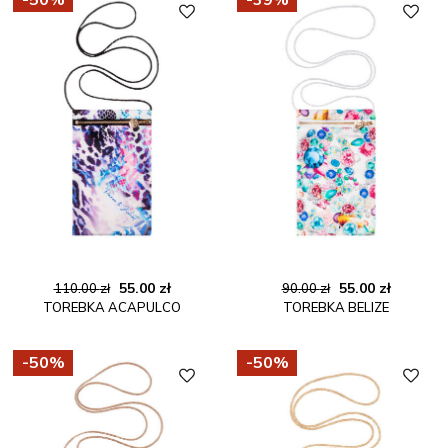
Pierwotna
Aktualna
Pierwotna
Aktualn
55.00
zł
55.00
zł
110.00
zł
90.00
zł
TOREBKA ACAPULCO
TOREBKA BELIZE
cena
cena
cena
cena
wynosiła:
wynosi:
wynosiła:
wynosi:
110.00 zł.
55.00 zł.
90.00 zł.
55.00 zł.
-50%
-50%