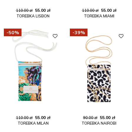
Pierwotna
Aktualna
Pierwotna
Aktual
55.00
zł
55.00
zł
110.00
zł
110.00
zł
TOREBKA LISBON
TOREBKA MIAMI
cena
cena
cena
cena
wynosiła:
wynosi:
wynosiła:
wynosi:
110.00 zł.
55.00 zł.
110.00 zł.
55.00 zł
-50%
-39%
Pierwotna
Aktualna
Pierwotna
Aktualn
55.00
zł
55.00
zł
110.00
zł
90.00
zł
TOREBKA MILAN
TOREBKA NAIROBI
cena
cena
cena
cena
wynosiła:
wynosi:
wynosiła:
wynosi: