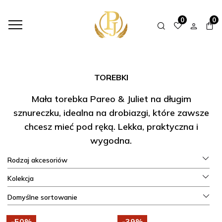
HOME
SHOP
AKCESORIA
TOREBKI
0
0
TOREBKI
Mała torebka Pareo & Juliet na długim
sznureczku, idealna na drobiazgi, które zawsze
chcesz mieć pod ręką. Lekka, praktyczna i
wygodna.
Rodzaj akcesoriów
Kolekcja
Domyślne sortowanie
-50%
-39%