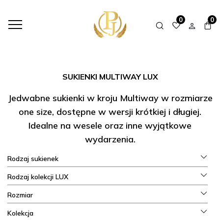
HOME
SHOP
P&J LUX - SILK
SUKIENKI MULTIWAY LUX
0
0
SUKIENKI MULTIWAY LUX
Jedwabne sukienki w kroju Multiway w rozmiarze
one size, dostępne w wersji krótkiej i długiej.
Idealne na wesele oraz inne wyjątkowe
wydarzenia.
Rodzaj sukienek
Rodzaj kolekcji LUX
Rozmiar
Kolekcja