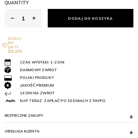
QUANTITY
DODAJ DO KOSZYKA
DODAJ
DO
LISTY
ŻYCZEŃ
CZAS WYSYŁKI: 1-2 DNI
DARMOWY ZWROT
POLSKI PRODUKT
JAKOŚĆ PREMIUM
14 DNI NA ZWROT
KUP TERAZ, ZAPŁAĆ PO 30 DNIACH Z PAYPO
BEZPIECZNE ZAKUPY
OBSŁUGA KLIENTA