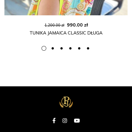
Pierwotna
Aktualna
990.00
zł
1,200.00
zł
cena
cena
TUNIKA JAMAICA CLASSIC DŁUGA
wynosiła:
wynosi:
1,200.00 zł.
990.00 zł.