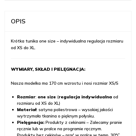
OPIS
Krótka tunika one size – indywidualna regulacja rozmiaru
od XS do XL.
WYMIARY, SKŁAD I PIELĘGNACJA:
Nasza modelka ma 170 cm wzrostu i nosi rozmiar XS/S
Rozmiar
:
one size
(
regulacja indywidualna
od
rozmiaru od XS do XL)
Materiał
: satyna poliestrowa – wysokiej jakości
wytrzymała tkanina o pięknym połysku.
Pielęgnacja:
Produkty z cekinami – Zalecamy pranie
ręcznie lub w pralce na programie ręcznym.
Produkty bez cekinów – prać w pralce w temp. 30°C