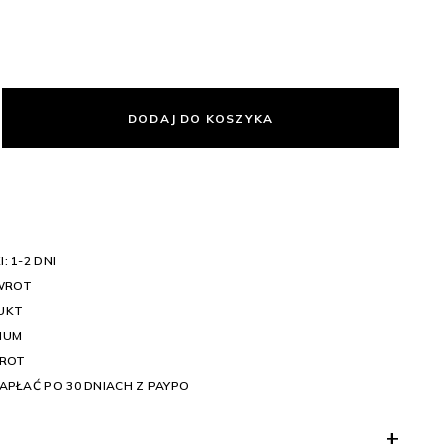
DODAJ DO KOSZYKA
: 1-2 DNI
WROT
UKT
IUM
WROT
APŁAĆ PO 30 DNIACH Z PAYPO