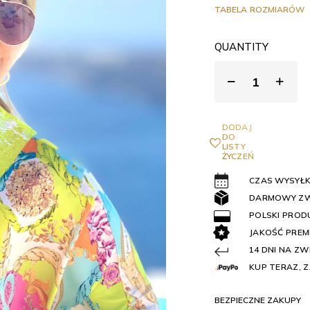
TABELA ROZMIARÓW
QUANTITY
DODAJ
DO
LISTY
ŻYCZEŃ
CZAS WYSYŁKI
DARMOWY Z
POLSKI PROD
JAKOŚĆ PREM
14 DNI NA Z
KUP TERAZ, Z
BEZPIECZNE ZAKUPY