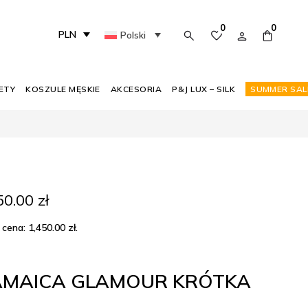
0
0
PLN
Polski
ETY
KOSZULE MĘSKIE
AKCESORIA
P&J LUX – SILK
SUMMER SAL
erwotna
Aktualna
50.00
zł
na
cena
nosiła:
wynosi:
 cena:
1,450.00
zł
.
450.00 zł.
950.00 zł.
JAMAICA GLAMOUR KRÓTKA