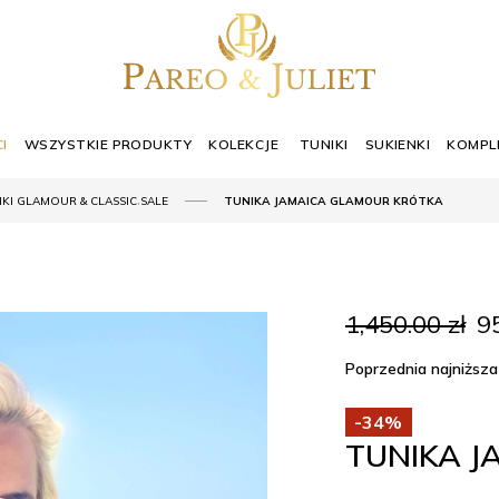
I
WSZYSTKIE PRODUKTY
KOLEKCJE
TUNIKI
SUKIENKI
KOMPL
,
IKI GLAMOUR & CLASSIC
SALE
TUNIKA JAMAICA GLAMOUR KRÓTKA
Pi
1,450.00
zł
9
ce
wy
Poprzednia najniższa
1,
-34%
TUNIKA 