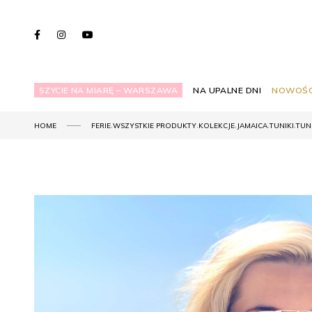
SZYCIE NA MIARĘ – WARSZAWA
NA UPALNE DNI
NOWOŚC
,
,
,
,
,
HOME
FERIE
WSZYSTKIE PRODUKTY
KOLEKCJE
JAMAICA
TUNIKI
TUN