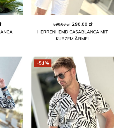
licher
Aktueller
Ursprünglicher
Aktueller
ł
290.00
zł
590.00
zł
Preis
Preis
Preis
LANCA
HERRENHEMD CASABLANCA MIT
ist:
war:
ist:
KURZEM ÄRMEL
ł
290.00 zł.
590.00 zł
290.00 zł.
-51%