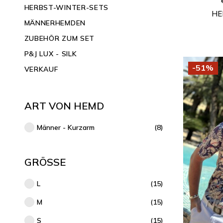
HERBST-WINTER-SETS
HE
MÄNNERHEMDEN
ZUBEHÖR ZUM SET
P&J LUX - SILK
-51%
VERKAUF
ART VON HEMD
Männer - Kurzarm
(8)
GRÖSSE
L
(15)
M
(15)
S
(15)