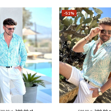
-51%
Ursprünglicher
Aktueller
Ursprüng
290.00
zł
290.00
z