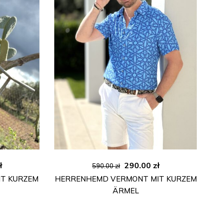
licher
Aktueller
Ursprünglicher
Aktueller
ł
290.00
zł
590.00
zł
Preis
Preis
Preis
T KURZEM
HERRENHEMD VERMONT MIT KURZEM
ist:
war:
ist:
ÄRMEL
ł
290.00 zł.
590.00 zł
290.00 zł.