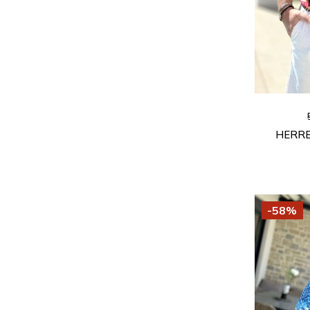
HERRE
-58%