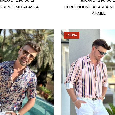
690.00
zł
590.00
zł
Preis
Preis
Preis
RRENHEMD ALASCA
HERRENHEMD ALASCA MI
war:
ist:
war:
ÄRMEL
690.00 zł
290.00 zł.
590.00 z
-58%