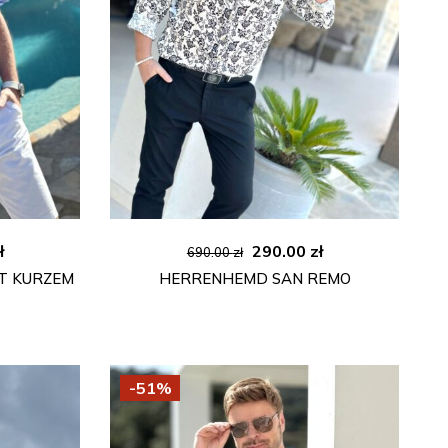
licher
Aktueller
Ursprünglicher
Aktueller
ł
290.00
zł
690.00
zł
Preis
Preis
Preis
T KURZEM
HERRENHEMD SAN REMO
ist:
war:
ist:
ł
290.00 zł.
690.00 zł
290.00 zł.
-51%