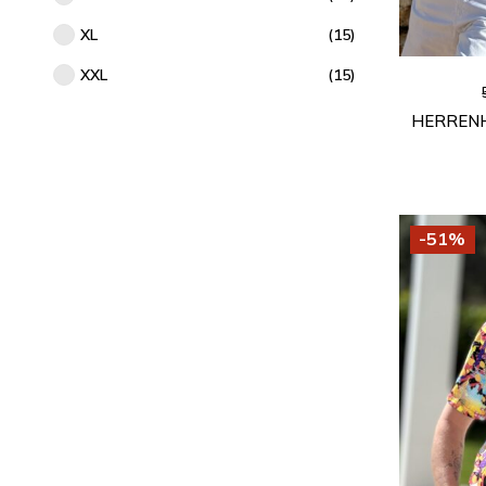
XL
(15)
XXL
(15)
HERRENH
-51%