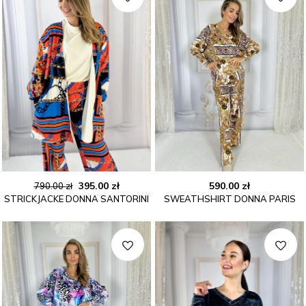
Ursprünglicher
Aktueller
395.00
zł
590.00
zł
790.00
zł
STRICKJACKE DONNA SANTORINI
SWEATHSHIRT DONNA PARIS
Preis
Preis
war:
ist:
790.00 zł
395.00 zł.