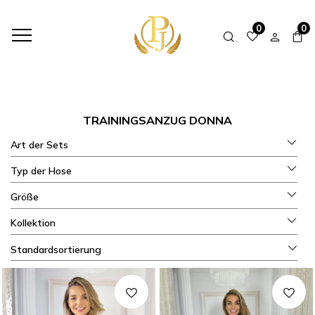
HOME
SHOP
HERBST-WINTER-SETS
TRAININGSANZUG DONNA
0
0
TRAININGSANZUG DONNA
Art der Sets
Typ der Hose
Größe
Kollektion
Standardsortierung