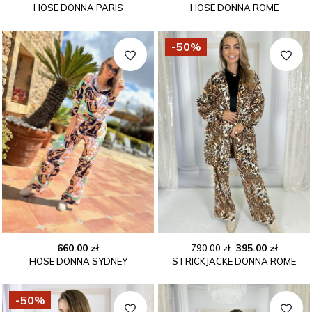
HOSE DONNA PARIS
HOSE DONNA ROME
-50%
Ursprünglicher
Aktuel
660.00
zł
395.00
zł
790.00
zł
HOSE DONNA SYDNEY
STRICKJACKE DONNA ROME
Preis
Preis
war:
ist:
790.00 zł
395.00 
-50%