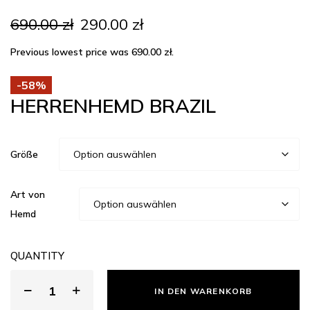
Ursprünglicher
Aktueller
690.00
zł
290.00
zł
Preis
Preis
war:
ist:
Previous lowest price was
690.00
zł
.
690.00 zł
290.00 zł.
-58%
HERRENHEMD BRAZIL
Größe
Art von
Hemd
QUANTITY
IN DEN WARENKORB