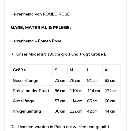
Herrenhemd von ROMEO ROSE
MAẞE, MATERIAL & PFLEGE:
Herrenhemd – Romeo Rose
Unser Model ist 190 cm groß und trägt Größe L
Größe
S
M
L
XL
Gesamtlänge
73 cm
76 cm
81 cm
83 cm
Breite an der Brust
96 cm
110 cm
114 cm
122 cm
Ärmellänge
57 cm
114 cm
65 cm
66 cm
Kragenumfang
38 cm
122 cm
42 cm
44 cm
Die Hemden wurden in Polen entworfen und genäht.