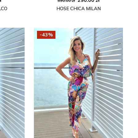
590.00
zł
Preis
Preis
Preis
LCO
HOSE CHICA MILAN
ist:
war:
ist:
ł
390.00 zł.
590.00 zł
290.00 zł.
-43%