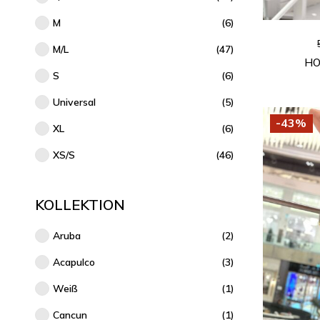
M
(6)
M/L
(47)
HO
S
(6)
Universal
(5)
-43%
XL
(6)
XS/S
(46)
KOLLEKTION
Aruba
(2)
Acapulco
(3)
Weiß
(1)
Cancun
(1)