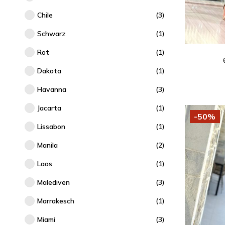
Chile
(3)
Schwarz
(1)
Rot
(1)
Dakota
(1)
Havanna
(3)
Jacarta
(1)
-50%
Lissabon
(1)
Manila
(2)
Laos
(1)
Malediven
(3)
Marrakesch
(1)
Miami
(3)