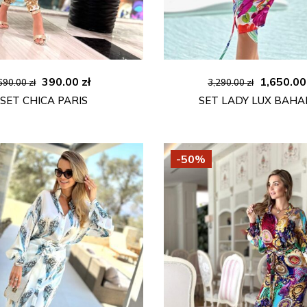
Ursprünglicher
Aktueller
Ursprüng
390.00
zł
1,650.0
690.00
zł
3,290.00
zł
Preis
Preis
Preis
SET CHICA PARIS
SET LADY LUX BAH
war:
ist:
war:
690.00 zł
390.00 zł.
3,290.00 
-50%