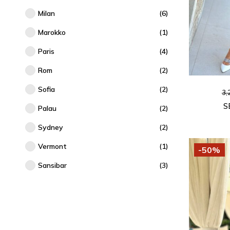
Milan
(6)
Marokko
(1)
Paris
(4)
Rom
(2)
Sofia
(2)
3,
S
Palau
(2)
Sydney
(2)
Vermont
(1)
-50%
Sansibar
(3)