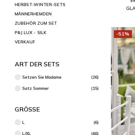
1,
HERBST-WINTER-SETS
GL
MÄNNERHEMDEN
ZUBEHÖR ZUM SET
P&J LUX - SILK
-51%
VERKAUF
ART DER SETS
Setzen Sie Madame
(26)
Satz Sommer
(15)
GRÖSSE
L
(6)
L/XL
(46)