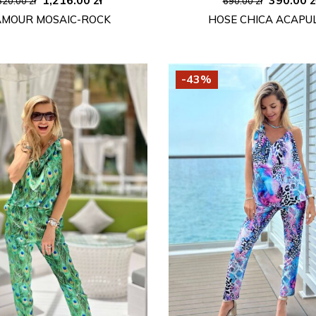
520.00
zł
690.00
zł
Preis
Preis
Preis
AMOUR MOSAIC-ROCK
HOSE CHICA ACAPU
war:
ist:
war:
1,520.00 zł
1,216.00 zł.
690.00 z
-43%