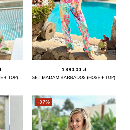
licher
Aktueller
ł
1,390.00
zł
Preis
 + TOP)
SET MADAM BARBADOS (HOSE + TOP)
ist:
ł
500.00 zł.
-37%