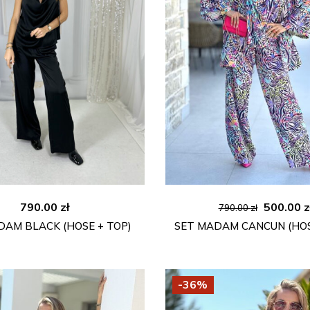
Ursprüng
790.00
zł
500.00
z
790.00
zł
Preis
DAM BLACK (HOSE + TOP)
SET MADAM CANCUN (HOS
war:
790.00 z
-36%