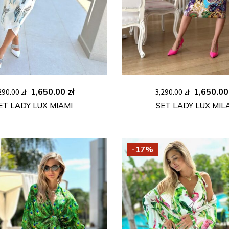
Ursprünglicher
Aktueller
Ursprüng
1,650.00
zł
1,650.0
290.00
zł
3,290.00
zł
Preis
Preis
Preis
ET LADY LUX MIAMI
SET LADY LUX MIL
war:
ist:
war:
3,290.00 zł
1,650.00 zł.
3,290.00 
-17%