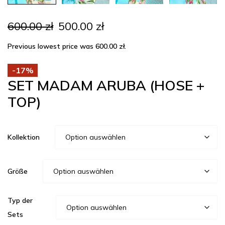
Ursprünglicher
Aktueller
600.00
zł
500.00
zł
Preis
Preis
war:
ist:
Previous lowest price was
600.00
zł
.
600.00 zł
500.00 zł.
-17%
SET MADAM ARUBA (HOSE +
TOP)
Kollektion
Größe
Typ der
Sets