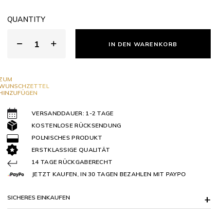
QUANTITY
IN DEN WARENKORB
ZUM
WUNSCHZETTEL
HINZUFÜGEN
VERSANDDAUER: 1-2 TAGE
KOSTENLOSE RÜCKSENDUNG
POLNISCHES PRODUKT
ERSTKLASSIGE QUALITÄT
14 TAGE RÜCKGABERECHT
JETZT KAUFEN, IN 30 TAGEN BEZAHLEN MIT PAYPO
SICHERES EINKAUFEN