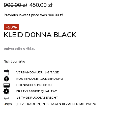
Ursprünglicher
Aktueller
900.00
zł
450.00
zł
Preis
Preis
war:
ist:
Previous lowest price was
900.00
zł
.
900.00 zł
450.00 zł.
-50%
KLEID DONNA BLACK
Universelle Größe.
Nicht vorrätig
VERSANDDAUER: 1-2 TAGE
KOSTENLOSE RÜCKSENDUNG
POLNISCHES PRODUKT
ERSTKLASSIGE QUALITÄT
14 TAGE RÜCKGABERECHT
JETZT KAUFEN, IN 30 TAGEN BEZAHLEN MIT PAYPO