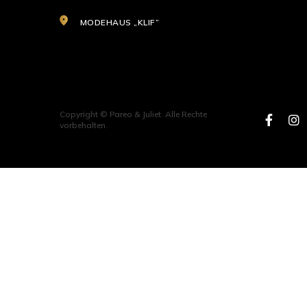
MODEHAUS „KLIF”
Copyright © Pareo & Juliet. Alle Rechte
vorbehalten.