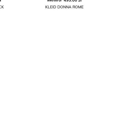
990.00
zł
Preis
Preis
Preis
CK
KLEID DONNA ROME
ist:
war:
ist:
ł
450.00 zł.
990.00 zł
495.00 zł.