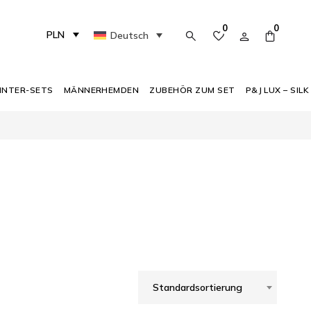
0
0
PLN
Deutsch
INTER-SETS
MÄNNERHEMDEN
ZUBEHÖR ZUM SET
P&J LUX – SILK
Standardsortierung