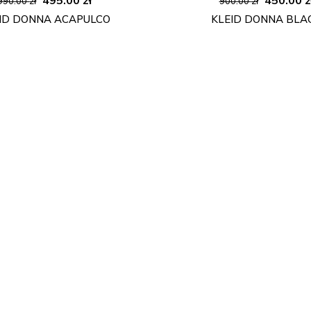
990.00
zł
900.00
zł
Preis
Preis
Preis
ID DONNA ACAPULCO
KLEID DONNA BLA
war:
ist:
war:
990.00 zł
495.00 zł.
900.00 z