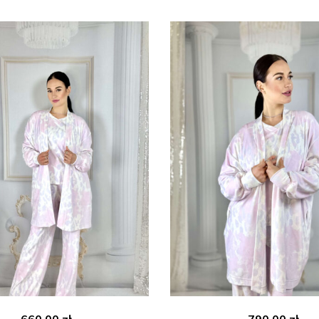
660.00
zł
790.00
zł