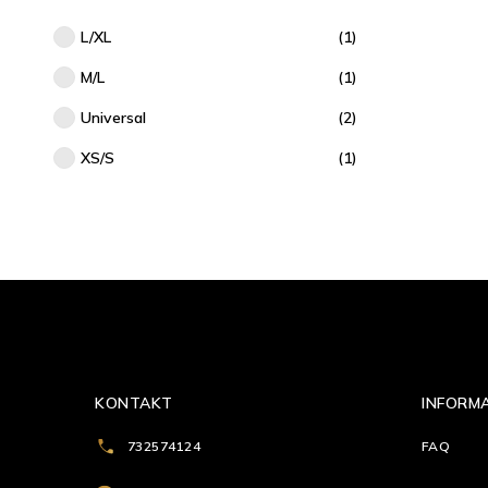
L/XL
(1)
M/L
(1)
Universal
(2)
XS/S
(1)
KONTAKT
INFORM
732574124
FAQ