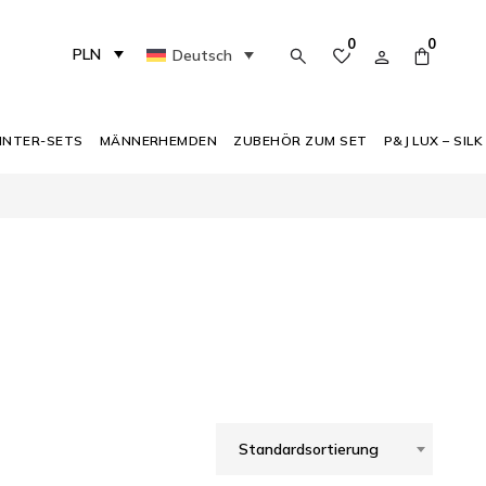
0
0
PLN
Deutsch
INTER-SETS
MÄNNERHEMDEN
ZUBEHÖR ZUM SET
P&J LUX – SILK
Standardsortierung