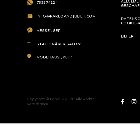
ALLGEME
732574124
GESCHÄF
INFO@PAREOANDJULIET.COM
DATENSC
COOKIE-R
MESSENGER
LIEFERT
STATIONÄRER SALON:
MODEHAUS „KLIF”
Copyright © Pareo & Juliet. Alle Rechte
vorbehalten.