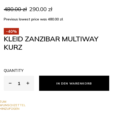
Ursprünglicher
Aktueller
480.00
zł
290.00
zł
Preis
Preis
war:
ist:
Previous lowest price was
480.00
zł
.
480.00 zł
290.00 zł.
-40%
KLEID ZANZIBAR MULTIWAY
KURZ
QUANTITY
IN DEN WARENKORB
ZUM
WUNSCHZETTEL
HINZUFÜGEN