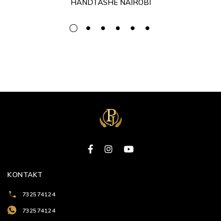
Preis
Preis
HANDTASHE NAIROBI
war:
ist:
90.00 zł
55.00 zł.
KONTAKT
732574124
732574124