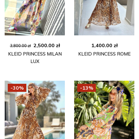
Ursprünglicher
Aktueller
2,500.00
zł
1,400.00
zł
3,800.00
zł
Preis
Preis
KLEID PRINCESS MILAN
KLEID PRINCESS ROME
war:
ist:
LUX
3,800.00 zł
2,500.00 zł.
-30%
-13%