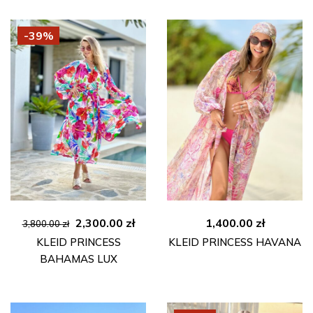
-39%
Ursprünglicher
Aktueller
2,300.00
zł
1,400.00
zł
3,800.00
zł
Preis
Preis
KLEID PRINCESS
KLEID PRINCESS HAVANA
war:
ist:
BAHAMAS LUX
3,800.00 zł
2,300.00 zł.