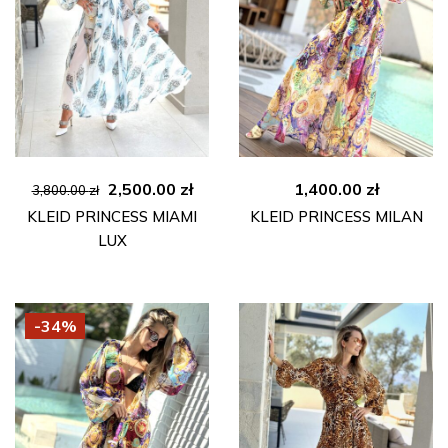
Ursprünglicher
Aktueller
2,500.00
zł
1,400.00
zł
3,800.00
zł
Preis
Preis
KLEID PRINCESS MIAMI
KLEID PRINCESS MILAN
war:
ist:
LUX
3,800.00 zł
2,500.00 zł.
-34%