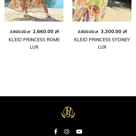
Ursprünglicher
Aktueller
Ursprünglicher
Aktu
2,660.00
zł
3,300.00
zł
3,800.00
zł
3,800.00
zł
Preis
Preis
Preis
Pre
KLEID PRINCESS ROME
KLEID PRINCESS SYDNEY
war:
ist:
war:
ist:
LUX
LUX
3,800.00 zł
2,660.00 zł.
3,800.00 zł
3,30