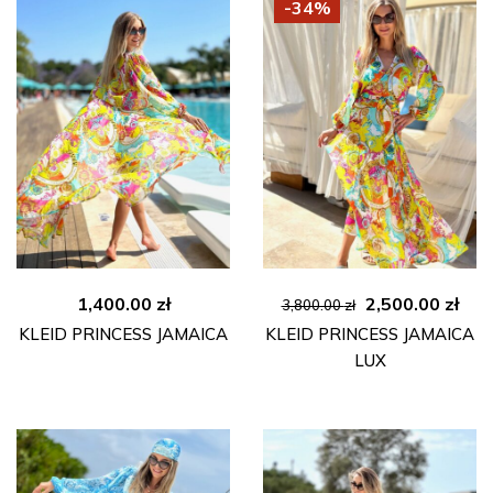
-34%
Ursprünglicher
Aktu
1,400.00
zł
2,500.00
zł
3,800.00
zł
Preis
Pre
KLEID PRINCESS JAMAICA
KLEID PRINCESS JAMAICA
war:
ist:
LUX
3,800.00 zł
2,50