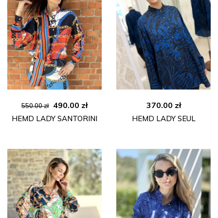
Ursprünglicher
Aktueller
490.00
zł
370.00
zł
550.00
zł
Preis
Preis
HEMD LADY SANTORINI
HEMD LADY SEUL
war:
ist:
550.00 zł
490.00 zł.