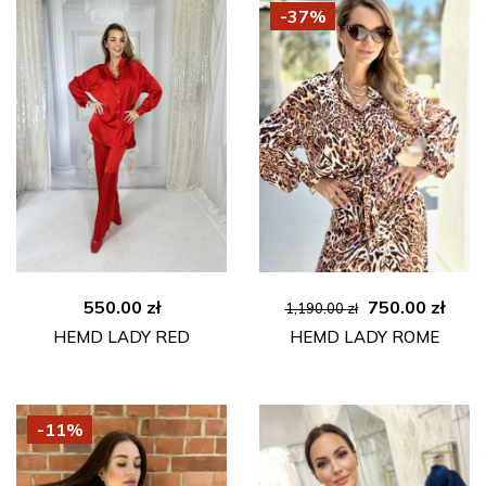
-37%
Ursprüngliche
Aktu
550.00
zł
750.00
zł
1,190.00
zł
Preis
Prei
HEMD LADY RED
HEMD LADY ROME
war:
ist:
1,190.00 zł
750.0
-11%