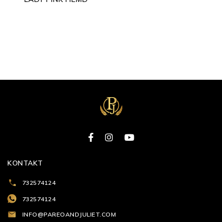
war:
ist:
790.00 zł
550.00 zł.
KONTAKT
732574124
732574124
INFO@PAREOANDJULIET.COM