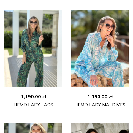
2,190.00 zł
1,20
1,190.00
zł
1,190.00
zł
HEMD LADY LAOS
HEMD LADY MALDIVES