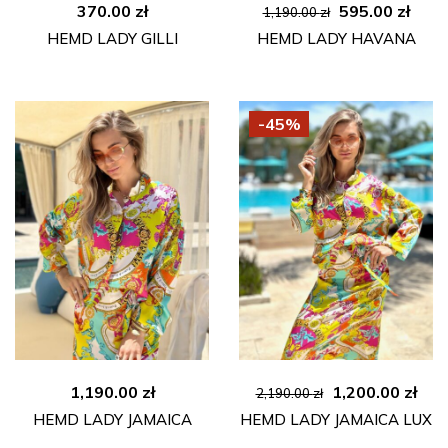
Ursprüngliche
Aktu
370.00
zł
595.00
zł
1,190.00
zł
Preis
Prei
HEMD LADY GILLI
HEMD LADY HAVANA
war:
ist:
1,190.00 zł
595.0
-45%
Ursprünglicher
Aktu
1,190.00
zł
1,200.00
zł
2,190.00
zł
Preis
Pre
HEMD LADY JAMAICA
HEMD LADY JAMAICA LUX
war:
ist: