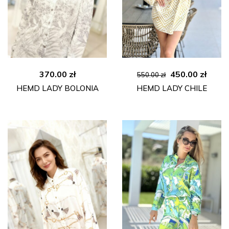
Ursprünglicher
Aktue
370.00
zł
450.00
zł
550.00
zł
Preis
Preis
HEMD LADY BOLONIA
HEMD LADY CHILE
war:
ist:
550.00 zł
450.00