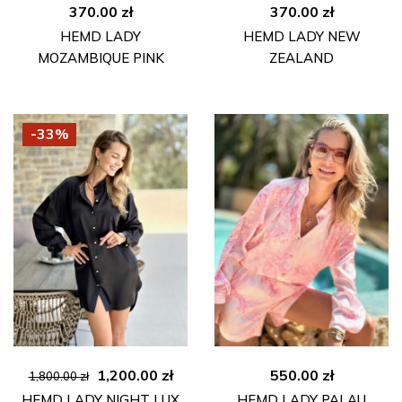
370.00
zł
370.00
zł
HEMD LADY
HEMD LADY NEW
MOZAMBIQUE PINK
ZEALAND
-33%
Ursprünglicher
Aktueller
1,200.00
zł
550.00
zł
1,800.00
zł
Preis
Preis
HEMD LADY NIGHT LUX
HEMD LADY PALAU