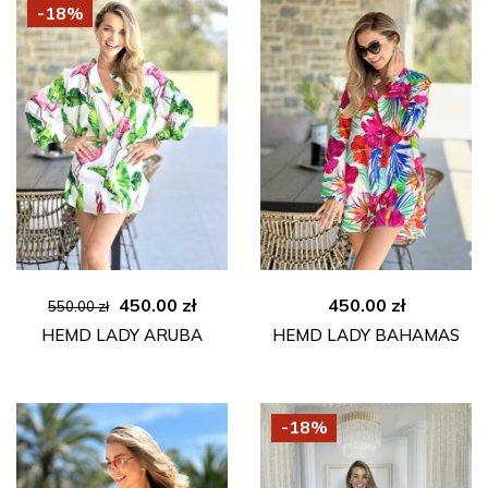
-18%
Ursprünglicher
Aktueller
450.00
zł
450.00
zł
550.00
zł
Preis
Preis
HEMD LADY ARUBA
HEMD LADY BAHAMAS
war:
ist:
550.00 zł
450.00 zł.
-18%