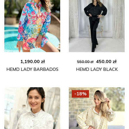
Ursprünglicher
Aktue
1,190.00
zł
450.00
zł
550.00
zł
Preis
Preis
HEMD LADY BARBADOS
HEMD LADY BLACK
war:
ist:
550.00 zł
450.00
-18%