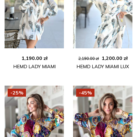
Ursprünglicher
Aktu
1,190.00
zł
1,200.00
zł
2,190.00
zł
Preis
Pre
HEMD LADY MIAMI
HEMD LADY MIAMI LUX
war:
ist:
2,190.00 zł
1,20
-25%
-45%