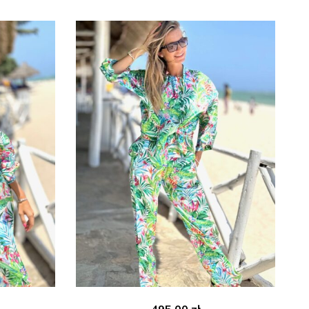
495.00
zł