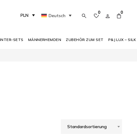
0
0
PLN
Deutsch
INTER-SETS
MÄNNERHEMDEN
ZUBEHÖR ZUM SET
P&J LUX – SILK
Standardsortierung