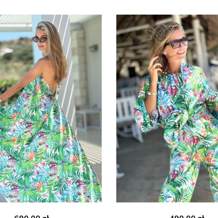
690.00
zł
490.00
zł