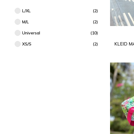
L/XL
(2)
M/L
(2)
Universal
(10)
KLEID M
XS/S
(2)