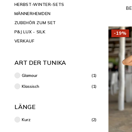
HERBST-WINTER-SETS
BE
MÄNNERHEMDEN
ZUBEHÖR ZUM SET
P&J LUX - SILK
-19%
VERKAUF
ART DER TUNIKA
Glamour
(1)
Klassisch
(1)
LÄNGE
Kurz
(2)