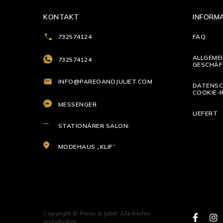
KONTAKT
INFORM
732574124
FAQ
ALLGEME
732574124
GESCHÄF
INFO@PAREOANDJULIET.COM
DATENSC
COOKIE-R
MESSENGER
LIEFERT
STATIONÄRER SALON:
MODEHAUS „KLIF”
Copyright © Pareo & Juliet. Alle Rechte
vorbehalten.