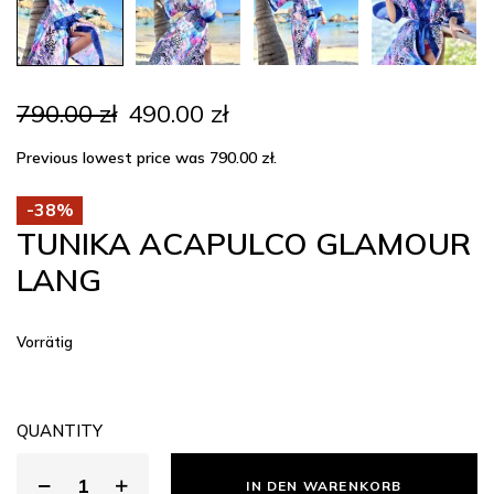
Ursprünglicher
Aktueller
790.00
zł
490.00
zł
Preis
Preis
war:
ist:
Previous lowest price was
790.00
zł
.
790.00 zł
490.00 zł.
-38%
TUNIKA ACAPULCO GLAMOUR
LANG
Vorrätig
QUANTITY
IN DEN WARENKORB