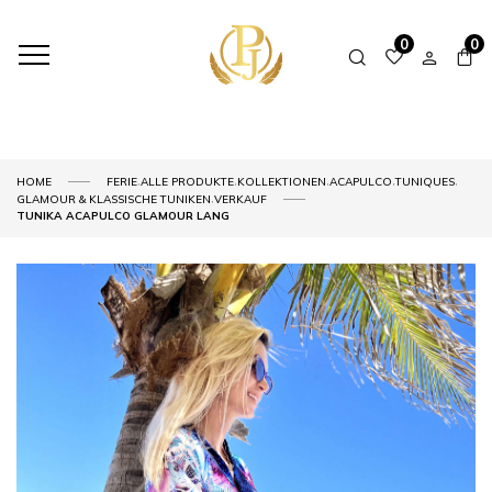
0
0
,
,
,
,
,
HOME
FERIE
ALLE PRODUKTE
KOLLEKTIONEN
ACAPULCO
TUNIQUES
,
GLAMOUR & KLASSISCHE TUNIKEN
VERKAUF
TUNIKA ACAPULCO GLAMOUR LANG