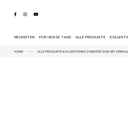
NEUHEITEN
FÜR HEISSE TAGE
ALLE PRODUKTE
KOLLEKT
,
,
,
HOME
ALLE PRODUKTE
KOLLEKTIONEN
ZUBEHÖR ZUM SET
VERKAU