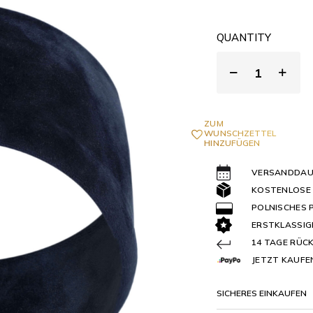
QUANTITY
ZUM
WUNSCHZETTEL
HINZUFÜGEN
VERSANDDAUE
KOSTENLOSE
POLNISCHES
ERSTKLASSIG
14 TAGE RÜC
JETZT KAUFEN
SICHERES EINKAUFEN