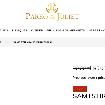
IONEN
TUNIQUES
KLEIDER
FRÜHLING-SOMMER-SETS
HERBST-W
F
SAMTSTIRNBAND DUNKELBLAU
Urspr
90.00
zł
85.0
Preis
war:
Previous lowest pri
90.00 
-6%
SAMTSTI