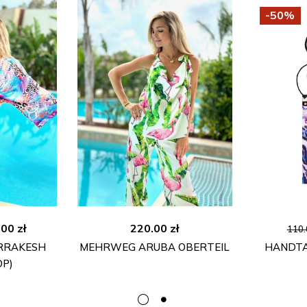
-50%
rünglicher
Aktueller
.00
zł
220.00
zł
110
s
Preis
RRAKESH
MEHRWEG ARUBA OBERTEIL
HANDTA
:
ist:
OP)
00 zł
500.00 zł.