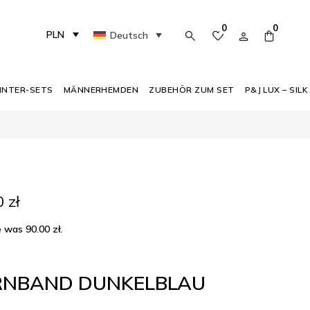
0
0
PLN
Deutsch
INTER-SETS
MÄNNERHEMDEN
ZUBEHÖR ZUM SET
P&J LUX – SILK
ünglicher
Aktueller
0
zł
Preis
ist:
ce was
90.00
zł
.
zł
85.00 zł.
RNBAND DUNKELBLAU