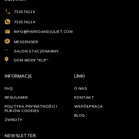
732574124
732574124
INFO@PAREOANDJULIET.COM
MESSENGER
SALON STACJONARNY:
DOM MODY "KLIF"
INFORMACJE
LINKI
FAQ
O NAS
REGULAMIN
KONTAKT
POLITYKA PRYWATNOŚCI I
WSPÓŁPRACA
PLIKÓW COOKIES
BLOG
ZWROTY
NEWSLETTER