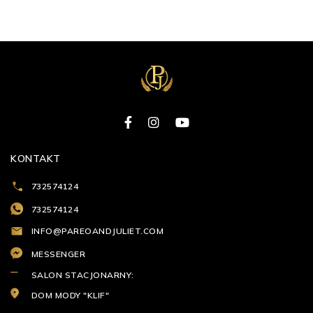
KONTAKT
732574124
732574124
INFO@PAREOANDJULIET.COM
MESSENGER
SALON STACJONARNY:
DOM MODY "KLIF"