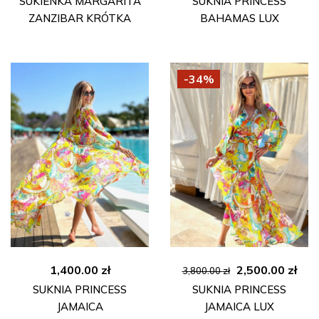
SUKIENKA MARGARITA
SUKNIA PRINCESS
wynosiła:
wyn
ZANZIBAR KRÓTKA
BAHAMAS LUX
3,800.00 zł.
2,30
-34%
Pierwotna
Akt
1,400.00
zł
2,500.00
zł
3,800.00
zł
cena
cen
SUKNIA PRINCESS
SUKNIA PRINCESS
wynosiła:
wyn
JAMAICA
JAMAICA LUX