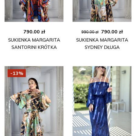
Pierwotna
Aktua
790.00
zł
790.00
zł
990.00
zł
cena
cena
SUKIENKA MARGARITA
SUKIENKA MARGARITA
wynosiła:
wynos
SANTORINI KRÓTKA
SYDNEY DŁUGA
990.00 zł.
790.00
-13%