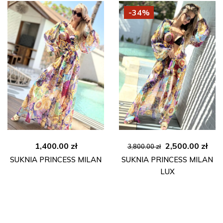
-34%
Pierwotna
Akt
1,400.00
zł
2,500.00
zł
3,800.00
zł
cena
cen
SUKNIA PRINCESS MILAN
SUKNIA PRINCESS MILAN
wynosiła:
wyn
LUX
3,800.00 zł.
2,50