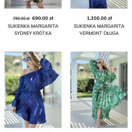
Pierwotna
Aktualna
690.00
zł
1,300.00
zł
790.00
zł
cena
cena
SUKIENKA MARGARITA
SUKIENKA MARGARITA
wynosiła:
wynosi:
SYDNEY KRÓTKA
VERMONT DŁUGA
790.00 zł.
690.00 zł.