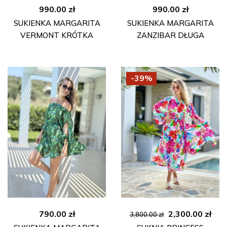
990.00
zł
990.00
zł
SUKIENKA MARGARITA
SUKIENKA MARGARITA
VERMONT KRÓTKA
ZANZIBAR DŁUGA
-39%
Pierwotna
Akt
790.00
zł
2,300.00
zł
3,800.00
zł
cena
cen