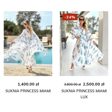
3,800.00 zł.
2,50
-34%
Pierwotna
Akt
1,400.00
zł
2,500.00
zł
3,800.00
zł
cena
cen
SUKNIA PRINCESS MIAMI
SUKNIA PRINCESS MIAMI
wynosiła:
wyn
LUX
3,800.00 zł.
2,50