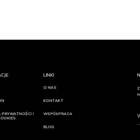
ACJE
LINKI
O NAS
Z
n
IN
KONTAKT
A PRYWATNOŚCI I
WSPÓŁPRACA
COOKIES
BLOG