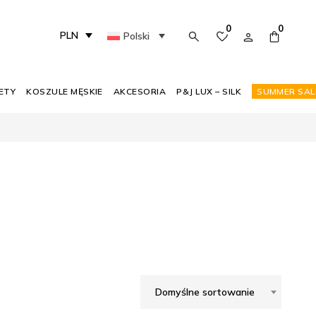
0
0
PLN
Polski
ETY
KOSZULE MĘSKIE
AKCESORIA
P&J LUX – SILK
SUMMER SAL
Domyślne sortowanie