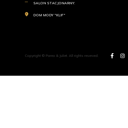
SALON STACJONARNY:
DOM MODY "KLIF"
Copyright © Pareo & Juliet. All rights reserved.