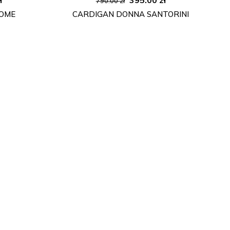
790.00
zł
cena
cena
cena
ROME
CARDIGAN DONNA SANTORINI
:
wynosi:
wynosiła:
wynosi:
.
395.00 zł.
790.00 zł.
395.00 zł.