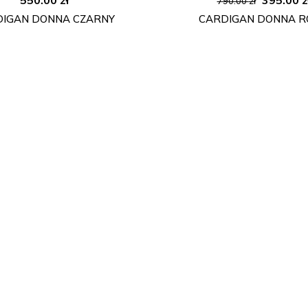
790.00
zł
cena
DIGAN DONNA CZARNY
CARDIGAN DONNA 
wynosiła
790.00 zł