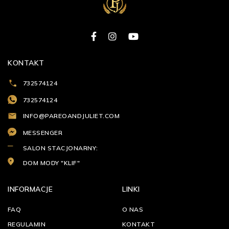
KONTAKT
732574124
732574124
INFO@PAREOANDJULIET.COM
MESSENGER
SALON STACJONARNY:
DOM MODY "KLIF"
INFORMACJE
LINKI
FAQ
O NAS
REGULAMIN
KONTAKT