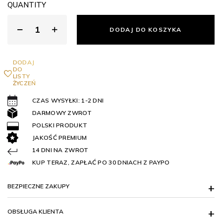
QUANTITY
DODAJ DO KOSZYKA
DODAJ
DO
LISTY
ŻYCZEŃ
CZAS WYSYŁKI: 1-2 DNI
DARMOWY ZWROT
POLSKI PRODUKT
JAKOŚĆ PREMIUM
14 DNI NA ZWROT
KUP TERAZ, ZAPŁAĆ PO 30 DNIACH Z PAYPO
BEZPIECZNE ZAKUPY
OBSŁUGA KLIENTA