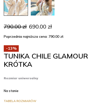
Pierwotna
Aktualna
790.00
zł
690.00
zł
cena
cena
wynosiła:
wynosi:
Poprzednia najniższa cena:
790.00
zł
.
790.00 zł.
690.00 zł.
-13%
TUNIKA CHILE GLAMOUR
KRÓTKA
Rozmiar uniwersalny
Na stanie
TABELA ROZMIARÓW