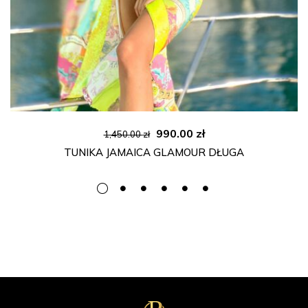
Pierwotna
Aktualna
990.00
zł
1,450.00
zł
cena
cena
TUNIKA JAMAICA GLAMOUR DŁUGA
wynosiła:
wynosi:
1,450.00 zł.
990.00 zł.