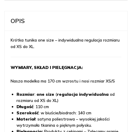
OPIS
Krótka tunika one size – indywidualna regulacja rozmiaru
od XS do XL.
WYMIARY, SKŁAD I PIELĘGNACJA:
Nasza modelka ma 170 cm wzrostu i nosi rozmiar XS/S
Rozmiar
:
one size
(
regulacja indywidualna
od
rozmiaru od XS do XL)
Długość
: 110 cm
Szerokość
: w biuście/biodrach: 140 cm
Materiał
: satyna poliestrowa – wysokiej jakości
wytrzymała tkanina o pięknym połysku.
Pielęgnacja:
Produkty z cekinami – Zalecamy pranie