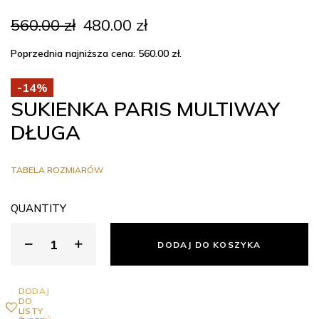
Pierwotna
Aktualna
560.00
zł
480.00
zł
cena
cena
wynosiła:
wynosi:
Poprzednia najniższa cena:
560.00
zł
.
560.00 zł.
480.00 zł.
-14%
SUKIENKA PARIS MULTIWAY
DŁUGA
TABELA ROZMIARÓW
QUANTITY
DODAJ DO KOSZYKA
DODAJ
DO
LISTY