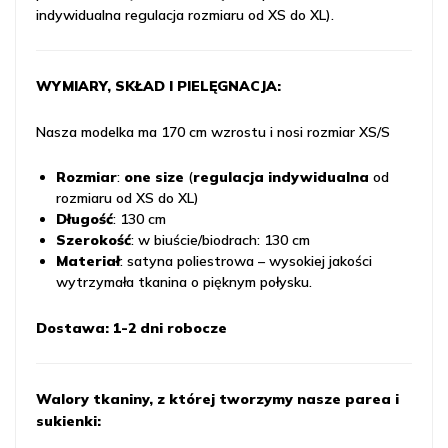
indywidualna regulacja rozmiaru od XS do XL).
WYMIARY, SKŁAD I PIELĘGNACJA:
Nasza modelka ma 170 cm wzrostu i nosi rozmiar XS/S
Rozmiar
:
one size
(
regulacja indywidualna
od
rozmiaru od XS do XL)
Długość
: 130 cm
Szerokość
: w biuście/biodrach: 130 cm
Materiał
: satyna poliestrowa – wysokiej jakości
wytrzymała tkanina o pięknym połysku.
Dostawa: 1-2 dni robocze
Walory tkaniny, z której tworzymy nasze parea i
sukienki: