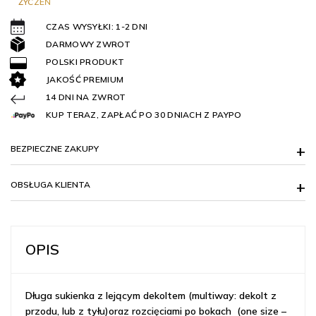
ŻYCZEŃ
CZAS WYSYŁKI: 1-2 DNI
DARMOWY ZWROT
POLSKI PRODUKT
JAKOŚĆ PREMIUM
14 DNI NA ZWROT
KUP TERAZ, ZAPŁAĆ PO 30 DNIACH Z PAYPO
BEZPIECZNE ZAKUPY
OBSŁUGA KLIENTA
OPIS
Długa sukienka z lejącym dekoltem (multiway: dekolt z
przodu, lub z tyłu)oraz rozcięciami po bokach (one size –