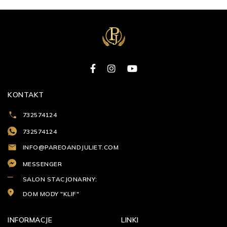
KONTAKT
732574124
732574124
INFO@PAREOANDJULIET.COM
MESSENGER
SALON STACJONARNY:
DOM MODY "KLIF"
INFORMACJE
LINKI