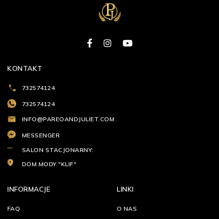
KONTAKT
732574124
732574124
INFO@PAREOANDJULIET.COM
MESSENGER
SALON STACJONARNY:
DOM MODY "KLIF"
INFORMACJE
LINKI
FAQ
O NAS