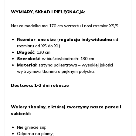
WYMIARY, SKŁAD I PIELĘGNACJA:
Nasza modelka ma 170 cm wzrostu i nosi rozmiar XS/S
Rozmiar
:
one size
(
regulacja indywidualna
od
rozmiaru od XS do XL)
Długość
: 130 cm
Szerokość
: w biuście/biodrach: 130 cm
Materiał
: satyna poliestrowa – wysokiej jakości
wytrzymała tkanina o pięknym połysku.
Dostawa: 1-2 dni robocze
Walory tkaniny, z której tworzymy nasze parea i
sukienki:
Nie gniecie się;
Odporna na plamy;