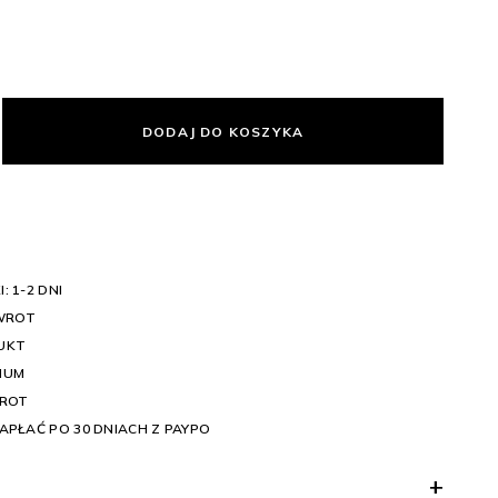
DODAJ DO KOSZYKA
: 1-2 DNI
WROT
UKT
IUM
WROT
APŁAĆ PO 30 DNIACH Z PAYPO