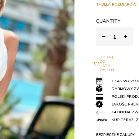
TABELA ROZMIARÓW
QUANTITY
DODAJ
DO
LISTY
ŻYCZEŃ
CZAS WYSYŁKI
DARMOWY Z
POLSKI PROD
JAKOŚĆ PREM
14 DNI NA Z
KUP TERAZ, Z
BEZPIECZNE ZAKUPY