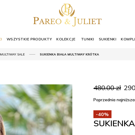
I
WSZYSTKIE PRODUKTY
KOLEKCJE
TUNIKI
SUKIENKI
KOMPL
,
MULTIWAY
SALE
SUKIENKA BIAŁA MULTIWAY KRÓTKA
Pie
480.00
zł
29
cen
wyno
Poprzednia najniższa
480.
-40%
SUKIENKA