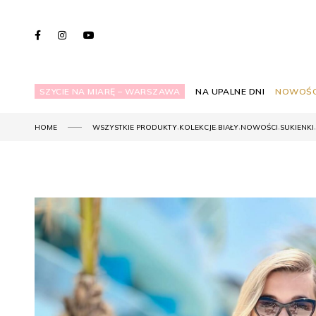
SZYCIE NA MIARĘ – WARSZAWA
NA UPALNE DNI
NOWOŚC
,
,
,
,
,
HOME
WSZYSTKIE PRODUKTY
KOLEKCJE
BIAŁY
NOWOŚCI
SUKIENKI