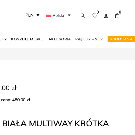
0
0
PLN
Polski
ETY
KOSZULE MĘSKIE
AKCESORIA
P&J LUX – SILK
SUMMER SAL
rwotna
Aktualna
0.00
zł
a
cena
siła:
wynosi:
 cena:
480.00
zł
.
00 zł.
290.00 zł.
 BIAŁA MULTIWAY KRÓTKA