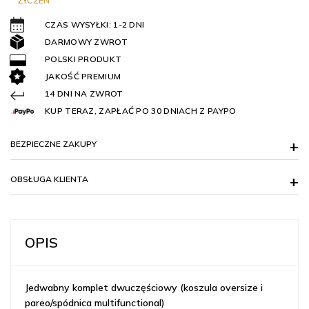
ŻYCZEŃ
CZAS WYSYŁKI: 1-2 DNI
DARMOWY ZWROT
POLSKI PRODUKT
JAKOŚĆ PREMIUM
14 DNI NA ZWROT
KUP TERAZ, ZAPŁAĆ PO 30 DNIACH Z PAYPO
BEZPIECZNE ZAKUPY
OBSŁUGA KLIENTA
OPIS
Jedwabny komplet dwuczęściowy (koszula oversize i
pareo/spódnica multifunctional)