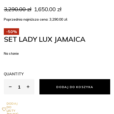
Pierwotna
Aktualna
3,290.00
zł
1,650.00
zł
cena
cena
wynosiła:
wynosi:
Poprzednia najniższa cena:
3,290.00
zł
.
3,290.00 zł.
1,650.00 zł.
-50%
SET LADY LUX JAMAICA
Na stanie
QUANTITY
DODAJ DO KOSZYKA
DODAJ
DO
LISTY