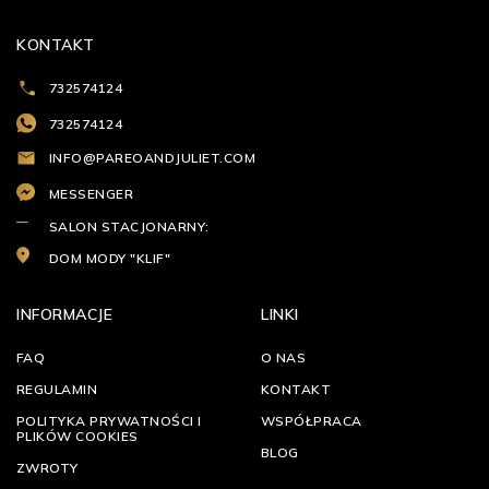
KONTAKT
732574124
732574124
INFO@PAREOANDJULIET.COM
MESSENGER
SALON STACJONARNY:
DOM MODY "KLIF"
INFORMACJE
LINKI
FAQ
O NAS
REGULAMIN
KONTAKT
POLITYKA PRYWATNOŚCI I
WSPÓŁPRACA
PLIKÓW COOKIES
BLOG
ZWROTY