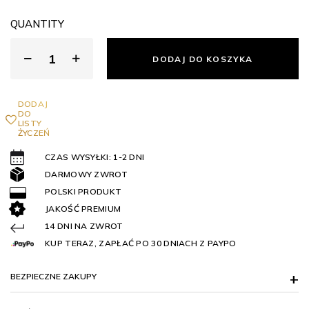
QUANTITY
DODAJ DO KOSZYKA
DODAJ
DO
LISTY
ŻYCZEŃ
CZAS WYSYŁKI: 1-2 DNI
DARMOWY ZWROT
POLSKI PRODUKT
JAKOŚĆ PREMIUM
14 DNI NA ZWROT
KUP TERAZ, ZAPŁAĆ PO 30 DNIACH Z PAYPO
BEZPIECZNE ZAKUPY