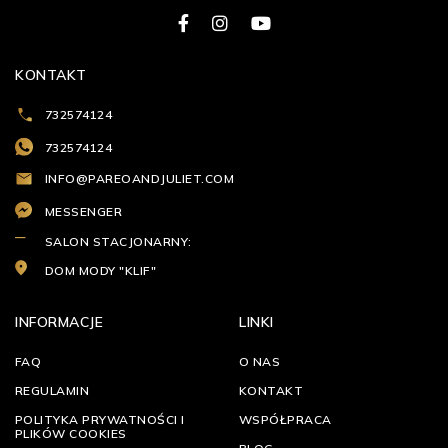
KONTAKT
732574124
732574124
INFO@PAREOANDJULIET.COM
MESSENGER
SALON STACJONARNY:
DOM MODY "KLIF"
INFORMACJE
LINKI
FAQ
O NAS
REGULAMIN
KONTAKT
POLITYKA PRYWATNOŚCI I
WSPÓŁPRACA
PLIKÓW COOKIES