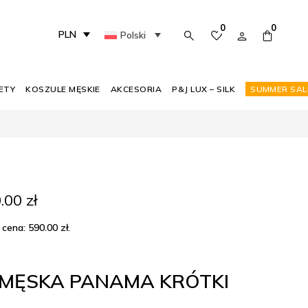
0
0
PLN
Polski
ETY
KOSZULE MĘSKIE
AKCESORIA
P&J LUX – SILK
SUMMER SAL
rwotna
Aktualna
0.00
zł
a
cena
siła:
wynosi:
 cena:
590.00
zł
.
00 zł.
290.00 zł.
 MĘSKA PANAMA KRÓTKI