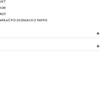
UKT
IUM
WROT
APŁAĆ PO 30 DNIACH Z PAYPO