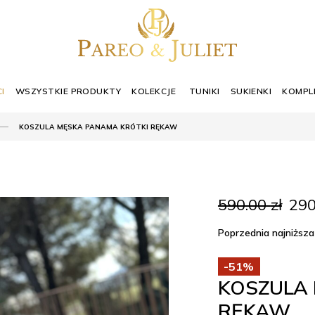
I
WSZYSTKIE PRODUKTY
KOLEKCJE
TUNIKI
SUKIENKI
KOMPL
KOSZULA MĘSKA PANAMA KRÓTKI RĘKAW
Pie
590.00
zł
29
cen
wyno
Poprzednia najniższa
590.
-51%
KOSZULA
RĘKAW