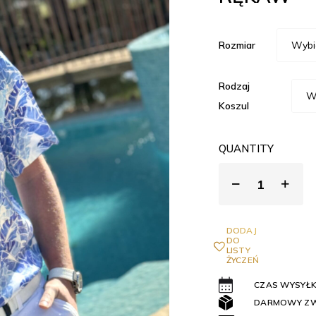
Rozmiar
Rodzaj
Koszul
QUANTITY
DODAJ
DO
LISTY
ŻYCZEŃ
CZAS WYSYŁKI
DARMOWY Z