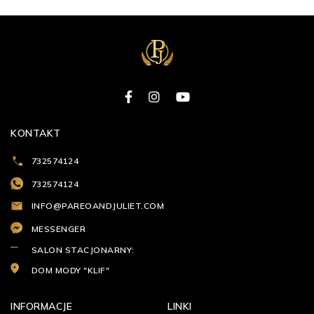
KONTAKT
732574124
732574124
INFO@PAREOANDJULIET.COM
MESSENGER
SALON STACJONARNY:
DOM MODY "KLIF"
INFORMACJE
LINKI