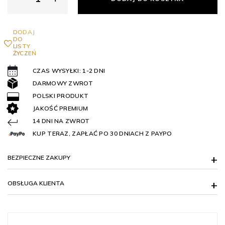
DODAJ
DO
LISTY
ŻYCZEŃ
CZAS WYSYŁKI: 1-2 DNI
DARMOWY ZWROT
POLSKI PRODUKT
JAKOŚĆ PREMIUM
14 DNI NA ZWROT
KUP TERAZ, ZAPŁAĆ PO 30 DNIACH Z PAYPO
BEZPIECZNE ZAKUPY
OBSŁUGA KLIENTA