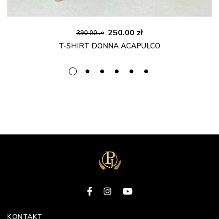
Pierwotna
Aktualna
250.00
zł
390.00
zł
cena
cena
T-SHIRT DONNA ACAPULCO
wynosiła:
wynosi:
390.00 zł.
250.00 zł.
KONTAKT