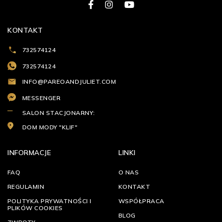
KONTAKT
732574124
732574124
INFO@PAREOANDJULIET.COM
MESSENGER
SALON STACJONARNY:
DOM MODY "KLIF"
INFORMACJE
LINKI
FAQ
O NAS
REGULAMIN
KONTAKT
POLITYKA PRYWATNOŚCI I
WSPÓŁPRACA
PLIKÓW COOKIES
BLOG