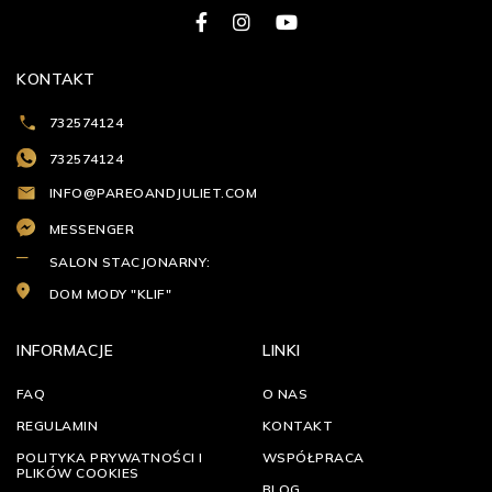
KONTAKT
732574124
732574124
INFO@PAREOANDJULIET.COM
MESSENGER
SALON STACJONARNY:
DOM MODY "KLIF"
INFORMACJE
LINKI
FAQ
O NAS
REGULAMIN
KONTAKT
POLITYKA PRYWATNOŚCI I
WSPÓŁPRACA
PLIKÓW COOKIES
BLOG